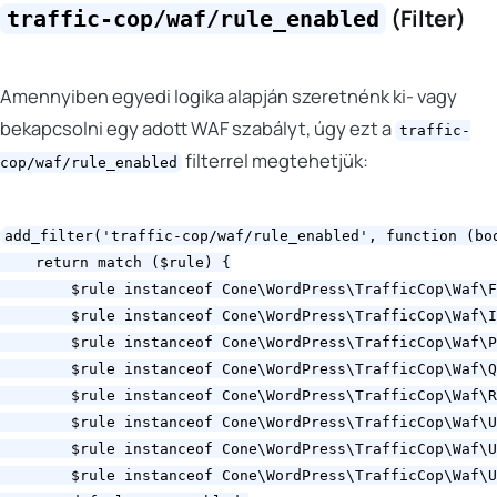
(Filter)
traffic-cop/waf/rule_enabled
Amennyiben egyedi logika alapján szeretnénk ki- vagy
bekapcsolni egy adott WAF szabályt, úgy ezt a
traffic-
filterrel megtehetjük:
cop/waf/rule_enabled
add_filter('traffic-cop/waf/rule_enabled', function (boo
    return match ($rule) {

        $rule instanceof Cone\WordPress\TrafficCop\Waf\F
        $rule instanceof Cone\WordPress\TrafficCop\Waf\I
        $rule instanceof Cone\WordPress\TrafficCop\Waf\P
        $rule instanceof Cone\WordPress\TrafficCop\Waf\Q
        $rule instanceof Cone\WordPress\TrafficCop\Waf\R
        $rule instanceof Cone\WordPress\TrafficCop\Waf\U
        $rule instanceof Cone\WordPress\TrafficCop\Waf\U
        $rule instanceof Cone\WordPress\TrafficCop\Waf\U