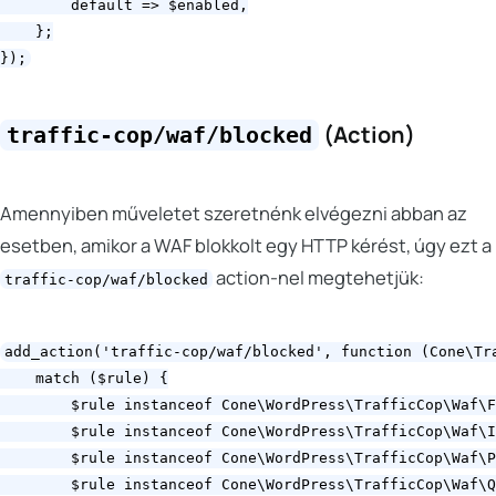
        default => $enabled,

    };

(Action)
traffic-cop/waf/blocked
Amennyiben műveletet szeretnénk elvégezni abban az
esetben, amikor a WAF blokkolt egy HTTP kérést, úgy ezt a
action-nel megtehetjük:
traffic-cop/waf/blocked
add_action('traffic-cop/waf/blocked', function (Cone\Tra
    match ($rule) {

        $rule instanceof Cone\WordPress\TrafficCop\Waf\F
        $rule instanceof Cone\WordPress\TrafficCop\Waf\I
        $rule instanceof Cone\WordPress\TrafficCop\Waf\P
        $rule instanceof Cone\WordPress\TrafficCop\Waf\Q