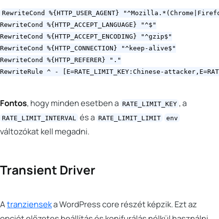
RewriteCond %{HTTP_USER_AGENT} "^Mozilla.*(Chrome|Firefo
RewriteCond %{HTTP_ACCEPT_LANGUAGE} "^$"

RewriteCond %{HTTP_ACCEPT_ENCODING} "^gzip$"

RewriteCond %{HTTP_CONNECTION} "^keep-alive$"

RewriteCond %{HTTP_REFERER} "."

Fontos
, hogy minden esetben a
, a
RATE_LIMIT_KEY
és a
RATE_LIMIT_INTERVAL
RATE_LIMIT_LIMIT
env
változókat kell megadni.
Transient Driver
A
tranziensek
a WordPress core részét képzik. Ezt az
opciót előzetes beállítás és konifurálás nélkül használni