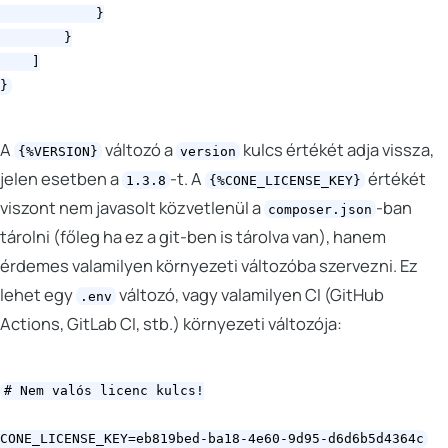
            }

        }

    ]

A
változó a
kulcs értékét adja vissza,
{%VERSION}
version
jelen esetben a
-t. A
értékét
1.3.8
{%CONE_LICENSE_KEY}
viszont nem javasolt közvetlenül a
-ban
composer.json
tárolni (főleg ha ez a git-ben is tárolva van), hanem
érdemes valamilyen környezeti változóba szervezni. Ez
lehet egy
változó, vagy valamilyen CI (GitHub
.env
Actions, GitLab CI, stb.) környezeti változója:
# Nem valós licenc kulcs!
