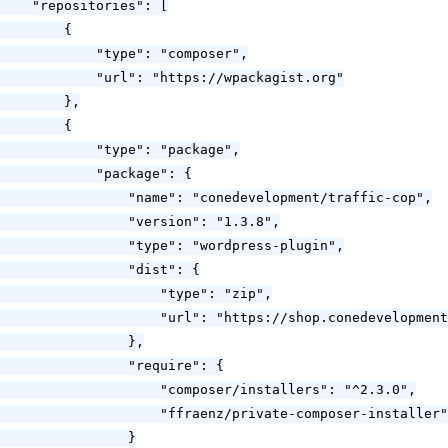
    "repositories": [

        {

            "type": "composer",

            "url": "https://wpackagist.org"

        },

        {

            "type": "package",

            "package": {

                "name": "conedevelopment/traffic-cop",

                "version": "1.3.8",

                "type": "wordpress-plugin",

                "dist": {

                    "type": "zip",

                    "url": "https://shop.conedevelopment
                },

                "require": {

                    "composer/installers": "^2.3.0",

                    "ffraenz/private-composer-installer"
                }
