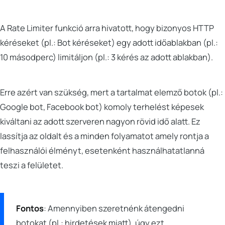
A Rate Limiter funkció arra hivatott, hogy bizonyos HTTP
kéréseket (pl.: Bot kéréseket) egy adott időablakban (pl.:
10 másodperc) limitáljon (pl.: 3 kérés az adott ablakban).
Erre azért van szükség, mert a tartalmat elemző botok (pl.:
Google bot, Facebook bot) komoly terhelést képesek
kiváltani az adott szerveren nagyon rövid idő alatt. Ez
lassítja az oldalt és a minden folyamatot amely rontja a
felhasználói élményt, esetenként használhatatlanná
teszi a felületet.
Fontos
: Amennyiben szeretnénk átengedni
botokat (pl.: hirdetések miatt), úgy ezt