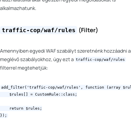
alkalmazhatunk.
(Filter)
traffic-cop/waf/rules
Amennyiben egyedi WAF szabályt szeretnénk hozzáadni a
meglévő szabályokhoz, úgy ezt a
traffic-cop/waf/rules
filterrel megtehetjük:
add_filter('traffic-cop/waf/rules', function (array $rul
    $rules[] = CustomRule::class;

    return $rules;
