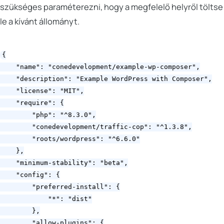
szükséges paraméterezni, hogy a megfelelő helyről töltse
le a kívánt állományt.
{

    "name": "conedevelopment/example-wp-composer",

    "description": "Example WordPress with Composer",

    "license": "MIT",

    "require": {

        "php": "^8.3.0",

        "conedevelopment/traffic-cop": "^1.3.8",

        "roots/wordpress": "^6.6.0"

    },

    "minimum-stability": "beta",

    "config": {

        "preferred-install": {

            "*": "dist"

        },

        "allow-plugins": {
