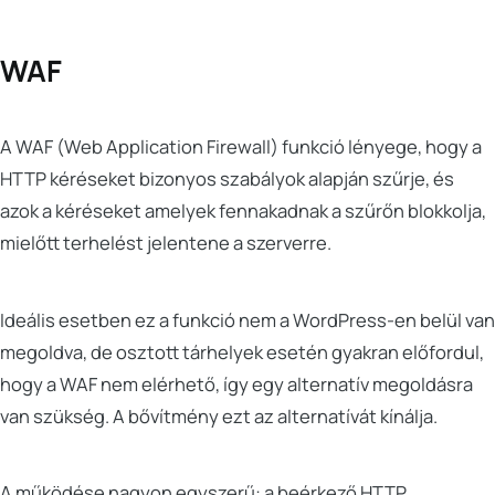
WAF
A WAF (Web Application Firewall) funkció lényege, hogy a
HTTP kéréseket bizonyos szabályok alapján szűrje, és
azok a kéréseket amelyek fennakadnak a szűrőn blokkolja,
mielőtt terhelést jelentene a szerverre.
Ideális esetben ez a funkció nem a WordPress-en belül van
megoldva, de osztott tárhelyek esetén gyakran előfordul,
hogy a WAF nem elérhető, így egy alternatív megoldásra
van szükség. A bővítmény ezt az alternatívát kínálja.
A működése nagyon egyszerű: a beérkező HTTP