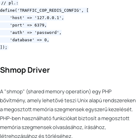
// pl.:

define('TRAFFIC_COP_REDIS_CONFIG', [

    'host' => '127.0.0.1',

    'port' => 6379,

    'auth' => 'password',

    'database' => 0,

Shmop Driver
A "shmop" (shared memory operation) egy PHP
bővítmény, amely lehetővé teszi Unix alapú rendszereken
a megosztott memória szegmensek egyszerű kezelését.
PHP-ben használható funkciókat biztosít a megosztott
memória szegmensek olvasásához, írásához,
létrehozásához és törléséhez.