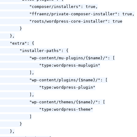
            "composer/installers": true,

            "ffraenz/private-composer-installer": true,

            "roots/wordpress-core-installer": true

        }

    },

    "extra": {

        "installer-paths": {

            "wp-content/mu-plugins/{$name}/": [

                "type:wordpress-muplugin"

            ],

            "wp-content/plugins/{$name}/": [

                "type:wordpress-plugin"

            ],

            "wp-content/themes/{$name}/": [

                "type:wordpress-theme"

            ]

        }

    },
