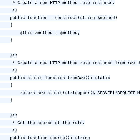
     * Create a new HTTP method rule instance.

     */

    public function __construct(string $method)

    {

        $this->method = $method;

    }

    /**

     * Create a new HTTP method rule instance from raw d
     */

    public static function fromRaw(): static

    {

        return new static(strtoupper($_SERVER['REQUEST_M
    }

    /**

     * Get the source of the rule.

     */

    public function source(): string
