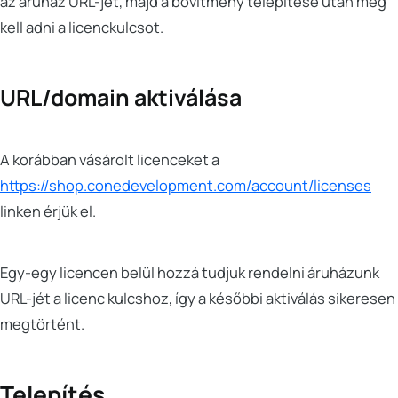
az áruház URL-jét, majd a bővítmény telepítése után meg
kell adni a licenckulcsot.
URL/domain aktiválása
A korábban vásárolt licenceket a
https://shop.conedevelopment.com/account/licenses
linken érjük el.
Egy-egy licencen belül hozzá tudjuk rendelni áruházunk
URL-jét a licenc kulcshoz, így a későbbi aktiválás sikeresen
megtörtént.
Telepítés