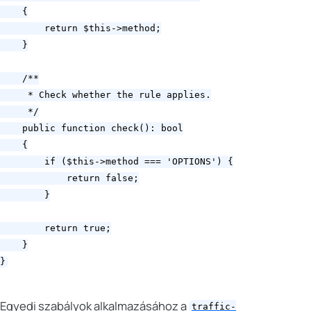
    {

        return $this->method;

    }

    /**

     * Check whether the rule applies.

     */

    public function check(): bool

    {

        if ($this->method === 'OPTIONS') {

            return false;

        }

        return true;

    }

Egyedi szabályok alkalmazásához a
traffic-