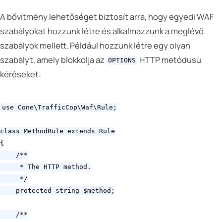
A bővítmény lehetőséget biztosít arra, hogy egyedi WAF
szabályokat hozzunk létre és alkalmazzunk a meglévő
szabályok mellett. Például hozzunk létre egy olyan
szabályt, amely blokkolja az
HTTP metódusú
OPTIONS
kéréseket:
use Cone\TrafficCop\Waf\Rule;

class MethodRule extends Rule

{

    /**

     * The HTTP method.

     */

    protected string $method;

    /**
